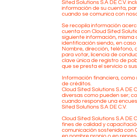
Sited Solutions S.A DE C.V. in
información de su cuenta, par
cuando se comunica con nosotr
Se recopila información acerca
cuenta con Cloud Sited Solution
siguiente información, misma q
identificación siendo, en caso
Nombre, dirección, teléfono, 
para votar, licencia de conduc
clave única de registro de pobl
que se presta el servicio o sus
Información financiera, como
de créditos.
Cloud Sited Solutions S.A DE 
diversas como pueden ser; co
cuando responde una encuest
Sited Solutions S.A DE C.V.
Cloud Sited Solutions S.A DE C
fines de calidad y capacitació
comunicación sostenida con CL
en nombre propio o en represe