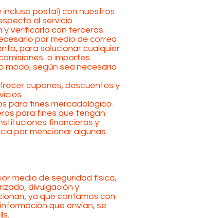
 incluso postal) con nuestros
specto al servicio.
 verificarla con terceros.
necesario por medio de correo
nta, para solucionar cualquier
r comisiones o importes
ro modo, según sea necesario
 ofrecer cupones, descuentos y
icios.
s para fines mercadológico.
ceros para fines que tengan
stituciones financieras y
icia por mencionar algunas.
r medio de seguridad física,
rizado, divulgación y
rcionan, ya que contamos con
 información que envían, se
ls.