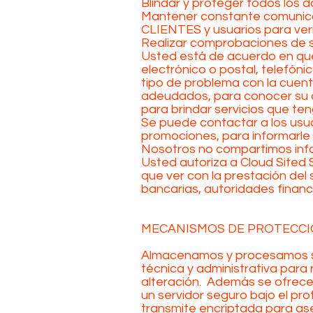
Blindar y proteger todos los d
Mantener constante comunicaci
CLIENTES y usuarios para verif
Realizar comprobaciones de so
Usted está de acuerdo en que 
electrónico o postal, telefón
tipo de problema con la cuent
adeudados, para conocer su o
para brindar servicios que te
Se puede contactar a los usua
promociones, para informarle 
Nosotros no compartimos info
Usted autoriza a Cloud Sited 
que ver con la prestación del 
bancarias, autoridades financ
MECANISMOS DE PROTECCI
Almacenamos y procesamos su 
técnica y administrativa para 
alteración. Además se ofrece
un servidor seguro bajo el pr
transmite encriptada para aseg