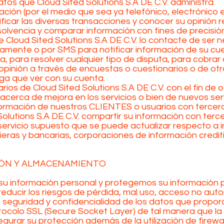
atos que Cloud Sited Solutions S.A DE C.V. administra.
ón (por el medio que sea ya telefónico, electrónico e
icar las diversas transacciones y conocer su opinión re
lvencia y comparar información con fines de precisión y
Cloud Sited Solutions S.A DE C.V. lo contacte de ser 
icamente o por SMS para notificar información de su cue
a, para resolver cualquier tipo de disputa, para cobra
pinión a través de encuestas o cuestionarios o de ot
nga que ver con su cuenta.
rios de Cloud Sited Solutions S.A DE C.V. con el fin de
acerca de mejora en los servicios o bien de nuevos serv
rmación de nuestros CLIENTES o usuarios con tercero
Solutions S.A DE C.V. compartir su información con ter
servicio supuesto que se puede actualizar respecto a in
ieras y bancarias, corporaciones de información credit
ÓN Y ALMACENAMIENTO
información personal y protegemos su información po
reducir los riesgos de pérdida, mal uso, acceso no auto
 seguridad y confidencialidad de los datos que propo
otocolo SSL (Secure Socket Layer) de tal manera que la
urar su protección además de la utilización de firewal