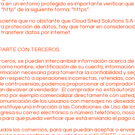
ra en un entorno protegido es importante verificar que
ttp” de la siguiente forma: “https”.
iente que no obstante que Cloud Sited Solutions S.A DE
ra protección de datos, hay que tomar en consideració
 transferir datos por internet.
PARTE CON TERCEROS.
erceros, se pueden intercambiar información acerca de
como nombre, identificación de su cuenta, información
ormación necesaria para fomentar la confiabilidad y se
n respecto a operaciones incorrectas, retenidas, con al
ón de controversias, podemos proporcionar al comprador 
 devolver al vendedor. El comprador no está autorizad
como por ejemplo comercializar directamente con uste
comunicación de los usuarios con mensajes no desead
onstituye una infracción a las Condiciones de Uso de los
 ingresa su correo electrónico o número telefónico, nos
para que pueda verificar que está enviando el pago a
luidos los comercios, para que puedan aceptar o envia