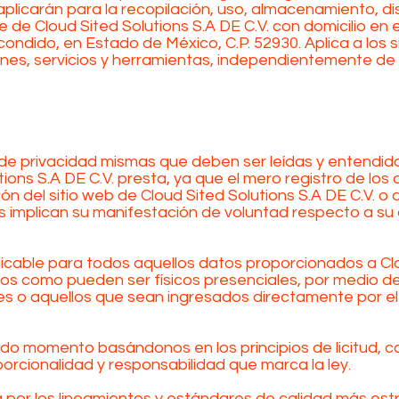
aplicarán para la recopilación, uso, almacenamiento, di
 de Cloud Sited Solutions S.A DE C.V. con domicilio en e
condido, en Estado de México, C.P. 52930. Aplica a los 
iones, servicios y herramientas, independientemente de
de privacidad mismas que deben ser leídas y entendidas
tions S.A DE C.V. presta, ya que el mero registro de lo
ión del sitio web de Cloud Sited Solutions S.A DE C.V. o 
os implican su manifestación de voluntad respecto a s
cable para todos aquellos datos proporcionados a Clou
ios como pueden ser físicos presenciales, por medio d
les o aquellos que sean ingresados directamente por el 
o momento basándonos en los principios de licitud, c
oporcionalidad y responsabilidad que marca la ley.
 por los lineamientos y estándares de calidad más estri