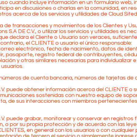
cluso cuando incluye información en un formulario web, i
ticipa en discusiones o charlas en la comunidad, en res
os acerca de los servicios y utilidades de Cloud Sited 
 de transacciones y movimientos de los Clientes y Usuar
s S.A DE C.V., o utilizar los servicios y utilidades es ne
ue declara el Cliente o Usuario son veraces, suficient
 contrario, el CLIENTE o usuario el único responsable:
correo electrónico, fecha de nacimiento, datos de iden
ir, pasaporte, registro federal de contribuyentes, cédul
ación y otras similares necesarias para individualizar e 
 usuarios.
 números de cuenta bancaria, números de tarjetas de 
C.V. puede obtener información acerca del CLIENTE o s
municaciones sostenidas con nuestro equipo de soport
a, de sus interacciones con miembros pertenecientes
.V. puede grabar, monitorear y conservar en registros f
n, o por su propia protección y de acuerdo con las leye
IENTES, en general con los usuarios o con cualquier 
ntación de tercero el servicio o simplemente ingrese a