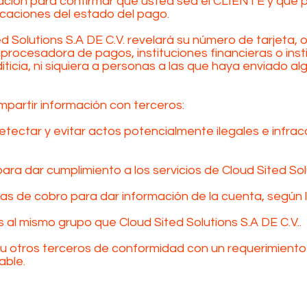
mación para confirmar que usted sea el CLIENTE y que 
ficaciones del estado del pago.
 Solutions S.A DE C.V. revelará su número de tarjeta, 
procesadora de pagos, instituciones financieras o ins
iticia, ni siquiera a personas a las que haya enviado 
partir información con terceros:
ectar y evitar actos potencialmente ilegales e infrac
para dar cumplimiento a los servicios de Cloud Sited Solu
s de cobro para dar información de la cuenta, según lo
l mismo grupo que Cloud Sited Solutions S.A DE C.V..
u otros terceros de conformidad con un requerimiento le
able.