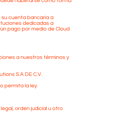
puede habilitarse como forma
o su cuenta bancaria a
tituciones dedicadas a
algún pago por medio de Cloud
ciones a nuestros términos y
tions S.A DE C.V..
 permita la ley.
gal, orden judicial u otro